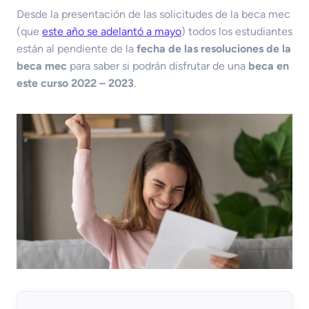
Desde la presentación de las solicitudes de la beca mec
(que
este año se adelantó a mayo
) todos los estudiantes
están al pendiente de la
fecha de las resoluciones de la
beca mec
para saber si podrán disfrutar de una
beca en
este curso 2022 – 2023
.